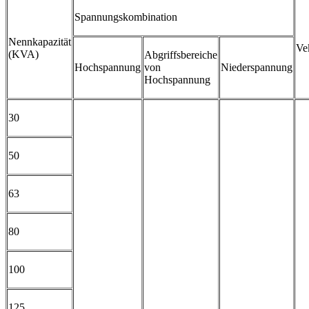
Spannungskombination
Nennkapazität
Ve
(KVA)
Abgriffsbereiche
Hochspannung
von
Niederspannung
Hochspannung
30
50
63
80
100
125