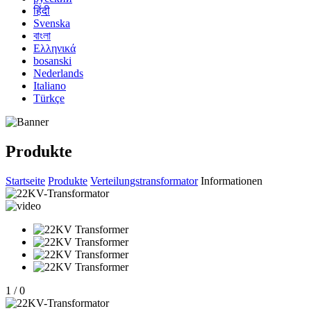
हिंदी
Svenska
বাংলা
Ελληνικά
bosanski
Nederlands
Italiano
Türkçe
Produkte
Startseite
Produkte
Verteilungstransformator
Informationen
1
/
0