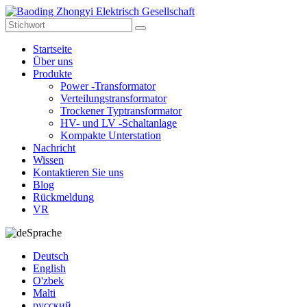
Startseite
Über uns
Produkte
Power -Transformator
Verteilungstransformator
Trockener Typtransformator
HV- und LV -Schaltanlage
Kompakte Unterstation
Nachricht
Wissen
Kontaktieren Sie uns
Blog
Rückmeldung
VR
Sprache
Deutsch
English
O'zbek
Malti
русский